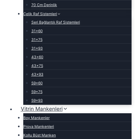
70 Cm Derinlik
Çelik Raf Sistemleri
Seri Bağlantılı Raf Sistemleri
31×60
31×75
31×93
43×60
43×75
43×93
59×60
59×75
59×93
Vitrin Mankenleri
Boy Mankenler
Prova Mankenleri
Kollu Büst Manken