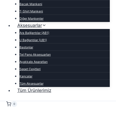
Bacak Mankeni
T-Shirt Mankeni
Diğer Mankenler
Aksesuarlar
Ara Bağlantılar (AB1)
U Bağlantılar (UB1)
Bastonlar
Tel Pano Aksesuarları
Ayakkabı Aparatları
Sepet Çeşitleri
Kancalar
Tüm Aksesuarlar
Tüm Ürünlerimiz
0