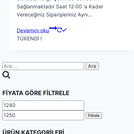
Sağlanmaktadır Saat 12:00 ‘a Kadar
Vereceğiniz Siparişleriniz Aynı…
Devamını oku
TÜKENDİ !
Arama:
FIYATA GÖRE FILTRELE
En
En
düşük
yüksek
Filtrele
fiyat
fiyat
ÜRÜN KATEGORILERI