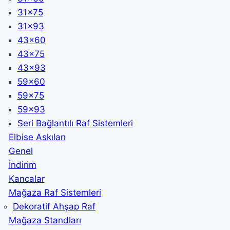
31x75
31x93
43x60
43x75
43x93
59x60
59x75
59x93
Seri Bağlantılı Raf Sistemleri
Elbise Askıları
Genel
İndirim
Kancalar
Mağaza Raf Sistemleri
Dekoratif Ahşap Raf
Mağaza Standları