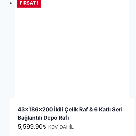
varyasyonu
FIRSAT !
var.
Seçenekler
ürün
sayfasından
seçilebilir
43x186x200 İkili Çelik Raf & 6 Katlı Seri
Bağlantılı Depo Rafı
5,599.90
₺
KDV DAHİL