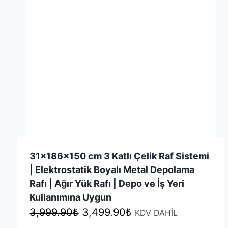
Seçenekler
ürün
sayfasından
seçilebilir
31x186x150 cm 3 Katlı Çelik Raf Sistemi
| Elektrostatik Boyalı Metal Depolama
Rafı | Ağır Yük Rafı | Depo ve İş Yeri
Kullanımına Uygun
Orijinal
Şu
3,999.90
₺
3,499.90
₺
KDV DAHİL
fiyat:
andaki