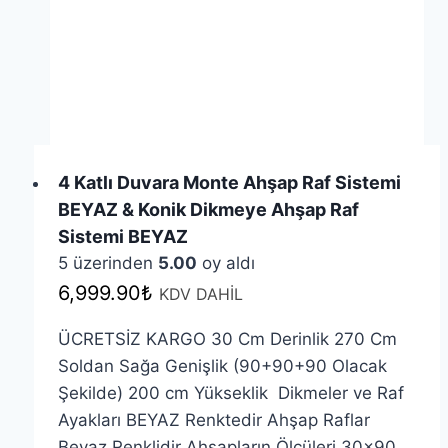
4 Katlı Duvara Monte Ahşap Raf Sistemi
BEYAZ & Konik Dikmeye Ahşap Raf
Sistemi BEYAZ
5 üzerinden
5.00
oy aldı
6,999.90
₺
KDV DAHİL
ÜCRETSİZ KARGO 30 Cm Derinlik 270 Cm
Soldan Sağa Genişlik (90+90+90 Olacak
Şekilde) 200 cm Yükseklik Dikmeler ve Raf
Ayakları BEYAZ Renktedir Ahşap Raflar
Beyaz Renklidir Ahşapların Ölçüleri 30×90