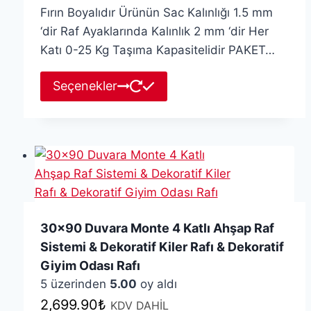
Fırın Boyalıdır Ürünün Sac Kalınlığı 1.5 mm
‘dir Raf Ayaklarında Kalınlık 2 mm ‘dir Her
Katı 0-25 Kg Taşıma Kapasitelidir PAKET…
Bu
Seçenekler
ürünün
birden
fazla
varyasyonu
var.
Seçenekler
ürün
30×90 Duvara Monte 4 Katlı Ahşap Raf
sayfasından
Sistemi & Dekoratif Kiler Rafı & Dekoratif
seçilebilir
Giyim Odası Rafı
5 üzerinden
5.00
oy aldı
2,699.90
₺
KDV DAHİL