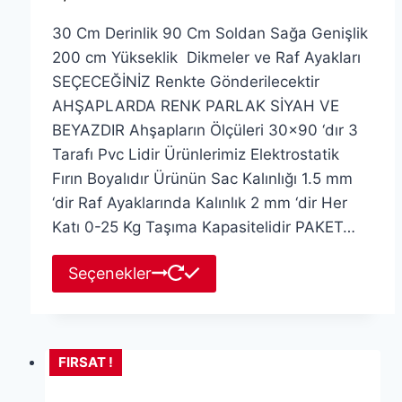
30 Cm Derinlik 90 Cm Soldan Sağa Genişlik
200 cm Yükseklik Dikmeler ve Raf Ayakları
SEÇECEĞİNİZ Renkte Gönderilecektir
AHŞAPLARDA RENK PARLAK SİYAH VE
BEYAZDIR Ahşapların Ölçüleri 30×90 ‘dır 3
Tarafı Pvc Lidir Ürünlerimiz Elektrostatik
Fırın Boyalıdır Ürünün Sac Kalınlığı 1.5 mm
‘dir Raf Ayaklarında Kalınlık 2 mm ‘dir Her
Katı 0-25 Kg Taşıma Kapasitelidir PAKET…
Bu
Seçenekler
ürünün
birden
fazla
varyasyonu
FIRSAT !
var.