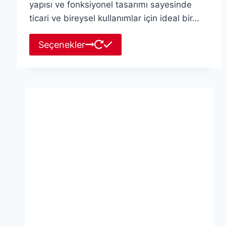
yapısı ve fonksiyonel tasarımı sayesinde
ticari ve bireysel kullanımlar için ideal bir…
Bu
Seçenekler
ürünün
birden
fazla
varyasyonu
var.
Seçenekler
ürün
sayfasından
seçilebilir