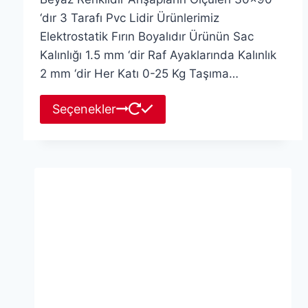
‘dır 3 Tarafı Pvc Lidir Ürünlerimiz
Elektrostatik Fırın Boyalıdır Ürünün Sac
Kalınlığı 1.5 mm ‘dir Raf Ayaklarında Kalınlık
2 mm ‘dir Her Katı 0-25 Kg Taşıma…
Bu
Seçenekler
ürünün
birden
fazla
varyasyonu
var.
Seçenekler
ürün
sayfasından
seçilebilir