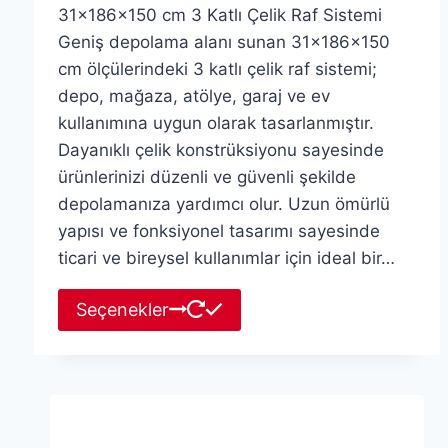
31x186x150 cm 3 Katlı Çelik Raf Sistemi
3,999.90₺.
fiyat:
Geniş depolama alanı sunan 31x186x150
3,499.90₺.
cm ölçülerindeki 3 katlı çelik raf sistemi;
depo, mağaza, atölye, garaj ve ev
kullanımına uygun olarak tasarlanmıştır.
Dayanıklı çelik konstrüksiyonu sayesinde
ürünlerinizi düzenli ve güvenli şekilde
depolamanıza yardımcı olur. Uzun ömürlü
yapısı ve fonksiyonel tasarımı sayesinde
ticari ve bireysel kullanımlar için ideal bir…
Bu
Seçenekler
ürünün
birden
fazla
varyasyonu
var.