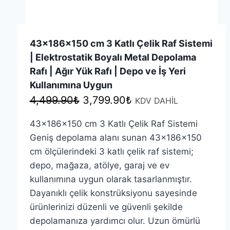
43x186x150 cm 3 Katlı Çelik Raf Sistemi
| Elektrostatik Boyalı Metal Depolama
Rafı | Ağır Yük Rafı | Depo ve İş Yeri
Kullanımına Uygun
Orijinal
Şu
4,499.90
₺
3,799.90
₺
KDV DAHİL
fiyat:
andaki
43x186x150 cm 3 Katlı Çelik Raf Sistemi
4,499.90₺.
fiyat:
Geniş depolama alanı sunan 43x186x150
3,799.90₺.
cm ölçülerindeki 3 katlı çelik raf sistemi;
depo, mağaza, atölye, garaj ve ev
kullanımına uygun olarak tasarlanmıştır.
Dayanıklı çelik konstrüksiyonu sayesinde
ürünlerinizi düzenli ve güvenli şekilde
depolamanıza yardımcı olur. Uzun ömürlü