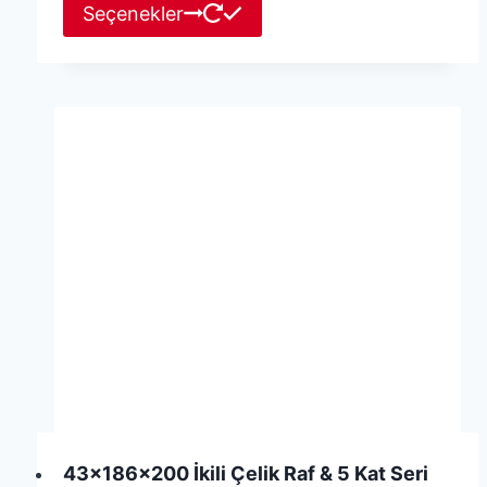
Bu
Seçenekler
ürünün
birden
fazla
varyasyonu
var.
Seçenekler
ürün
sayfasından
seçilebilir
43x186x200 İkili Çelik Raf & 5 Kat Seri