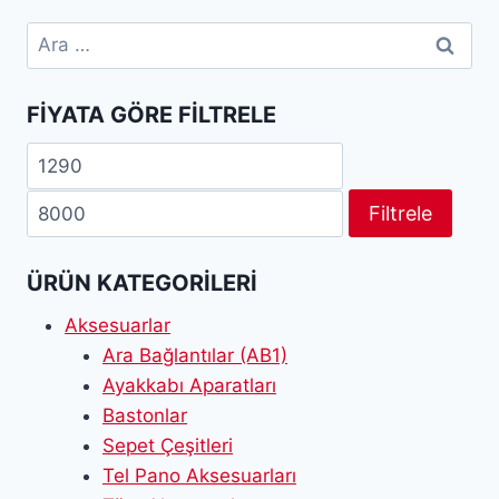
Arama:
FIYATA GÖRE FILTRELE
En
En
düşük
yüksek
Filtrele
fiyat
fiyat
ÜRÜN KATEGORILERI
Aksesuarlar
Ara Bağlantılar (AB1)
Ayakkabı Aparatları
Bastonlar
Sepet Çeşitleri
Tel Pano Aksesuarları