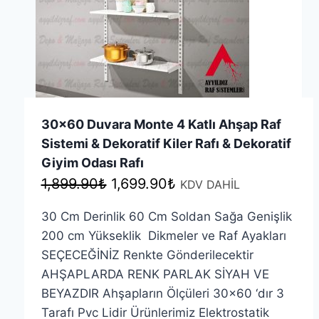
30×60 Duvara Monte 4 Katlı Ahşap Raf
Sistemi & Dekoratif Kiler Rafı & Dekoratif
Giyim Odası Rafı
Orijinal
Şu
1,899.90
₺
1,699.90
₺
KDV DAHİL
fiyat:
andaki
30 Cm Derinlik 60 Cm Soldan Sağa Genişlik
1,899.90₺.
fiyat:
200 cm Yükseklik Dikmeler ve Raf Ayakları
1,699.90₺.
SEÇECEĞİNİZ Renkte Gönderilecektir
AHŞAPLARDA RENK PARLAK SİYAH VE
BEYAZDIR Ahşapların Ölçüleri 30×60 ‘dır 3
Tarafı Pvc Lidir Ürünlerimiz Elektrostatik