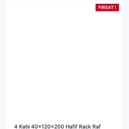
6,999.90₺.
FIRSAT !
4 Katlı 40x120x200 Hafif Rack Raf