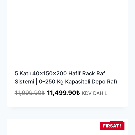
5 Katlı 40x150x200 Hafif Rack Raf
Sistemi | 0–250 Kg Kapasiteli Depo Rafı
Orijinal
Şu
11,999.90
₺
11,499.90
₺
KDV DAHİL
fiyat:
andaki
11,999.90₺.
fiyat:
11,499.90₺.
YENİ
FIRSAT !