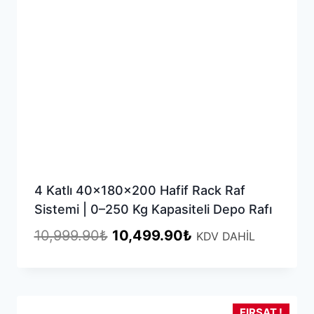
4 Katlı 40x180x200 Hafif Rack Raf
Sistemi | 0–250 Kg Kapasiteli Depo Rafı
Orijinal
Şu
10,999.90
₺
10,499.90
₺
KDV DAHİL
fiyat:
andaki
10,999.90₺.
fiyat:
10,499.90₺.
FIRSAT !