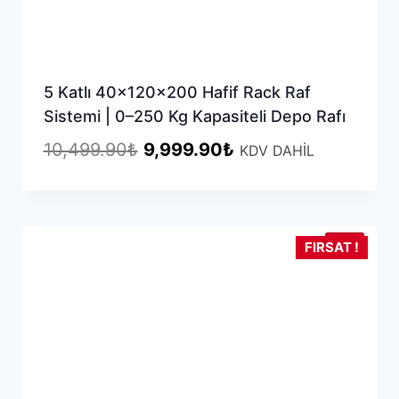
5 Katlı 40x120x200 Hafif Rack Raf
Sistemi | 0–250 Kg Kapasiteli Depo Rafı
Orijinal
Şu
10,499.90
₺
9,999.90
₺
KDV DAHİL
fiyat:
andaki
10,499.90₺.
fiyat:
9,999.90₺.
YENİ
FIRSAT !