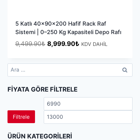
5 Katlı 40x90x200 Hafif Rack Raf
Sistemi | 0–250 Kg Kapasiteli Depo Rafı
Orijinal
Şu
9,499.90
₺
8,999.90
₺
KDV DAHİL
fiyat:
andaki
9,499.90₺.
fiyat:
Arama:
8,999.90₺.
FIYATA GÖRE FILTRELE
En
En
düşük
yü
Filtrele
fiyat
fiy
ÜRÜN KATEGORILERI