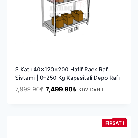
3 Katlı 40x120x200 Hafif Rack Raf
Sistemi | 0–250 Kg Kapasiteli Depo Rafı
Orijinal
Şu
7,999.90
₺
7,499.90
₺
KDV DAHİL
fiyat:
andaki
7,999.90₺.
fiyat:
7,499.90₺.
YENİ
FIRSAT !