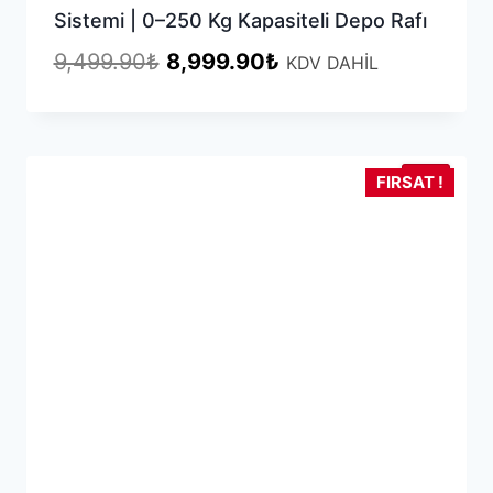
Sistemi | 0–250 Kg Kapasiteli Depo Rafı
Orijinal
Şu
9,499.90
₺
8,999.90
₺
KDV DAHİL
fiyat:
andaki
9,499.90₺.
fiyat:
8,999.90₺.
YENİ
FIRSAT !