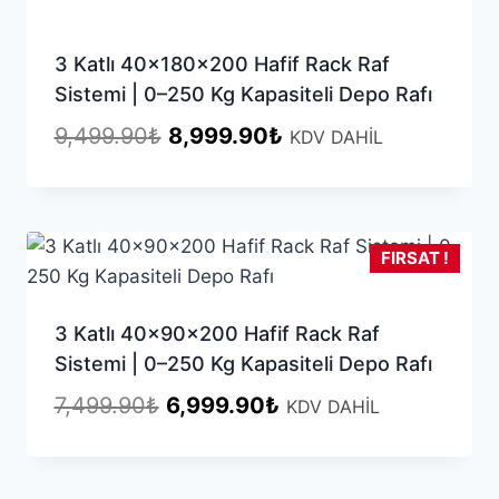
3 Katlı 40x180x200 Hafif Rack Raf
Sistemi | 0–250 Kg Kapasiteli Depo Rafı
Orijinal
Şu
9,499.90
₺
8,999.90
₺
KDV DAHİL
fiyat:
andaki
9,499.90₺.
fiyat:
8,999.90₺.
FIRSAT !
3 Katlı 40x90x200 Hafif Rack Raf
Sistemi | 0–250 Kg Kapasiteli Depo Rafı
Orijinal
Şu
7,499.90
₺
6,999.90
₺
KDV DAHİL
fiyat:
andaki
7,499.90₺.
fiyat: