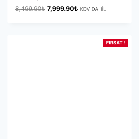
Orijinal
Şu
8,499.90
₺
7,999.90
₺
KDV DAHİL
fiyat:
andaki
8,499.90₺.
fiyat:
7,999.90₺.
FIRSAT !