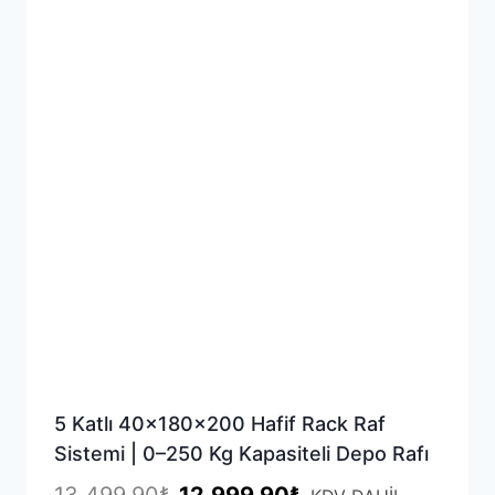
5 Katlı 40x180x200 Hafif Rack Raf
Sistemi | 0–250 Kg Kapasiteli Depo Rafı
Orijinal
Şu
13,499.90
₺
12,999.90
₺