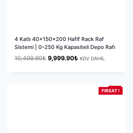
4 Katlı 40x150x200 Hafif Rack Raf
Sistemi | 0–250 Kg Kapasiteli Depo Rafı
Orijinal
Şu
10,499.90
₺
9,999.90
₺
KDV DAHİL
fiyat:
andaki
10,499.90₺.
fiyat:
9,999.90₺.
YENİ
FIRSAT !