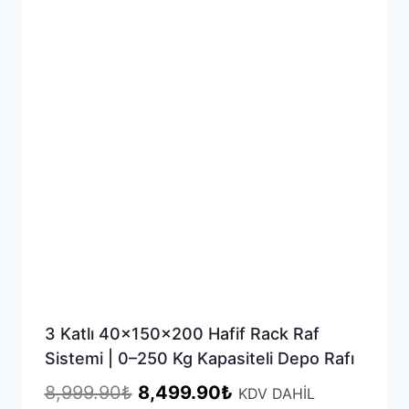
3 Katlı 40x150x200 Hafif Rack Raf
Sistemi | 0–250 Kg Kapasiteli Depo Rafı
Orijinal
Şu
8,999.90
₺
8,499.90
₺
KDV DAHİL