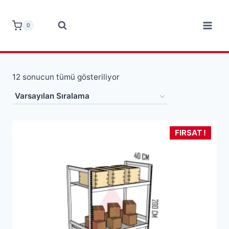
Skip
to
0
content
12 sonucun tümü gösteriliyor
FIRSAT !