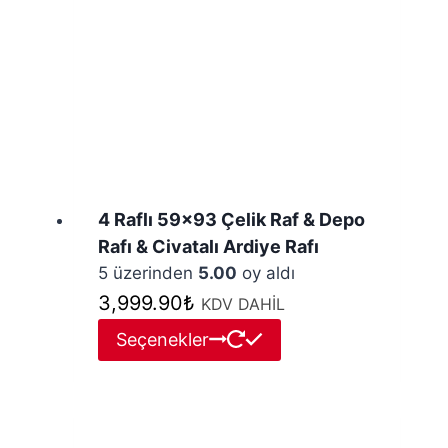
ürün
sayfasından
seçilebilir
4 Raflı 59×93 Çelik Raf & Depo
Rafı & Civatalı Ardiye Rafı
5 üzerinden
5.00
oy aldı
3,999.90
₺
KDV DAHİL
Bu
Seçenekler
ürünün
birden
fazla
varyasyonu