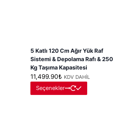
5 Katlı 120 Cm Ağır Yük Raf
Sistemi & Depolama Rafı & 250
Kg Taşıma Kapasitesi
11,499.90
₺
KDV DAHİL
Bu
Seçenekler
ürünün
birden
fazla
varyasyonu
var.
Seçenekler