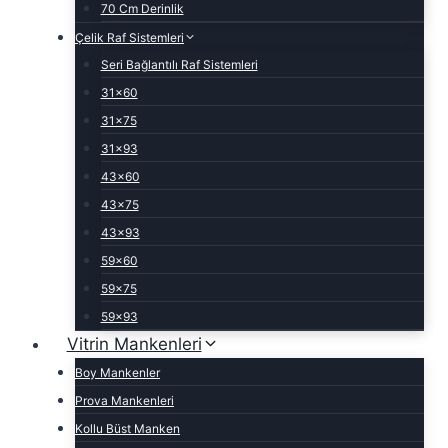
70 Cm Derinlik
Çelik Raf Sistemleri
Seri Bağlantılı Raf Sistemleri
31×60
31×75
31×93
43×60
43×75
43×93
59×60
59×75
59×93
Vitrin Mankenleri
Boy Mankenler
Prova Mankenleri
Kollu Büst Manken