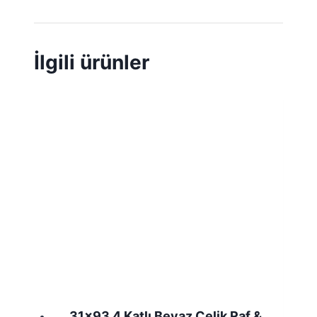
İlgili ürünler
31×93 4 Katlı Beyaz Çelik Raf &