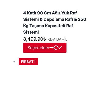
4 Katlı 90 Cm Ağır Yük Raf
Sistemi & Depolama Rafı & 250
Kg Taşıma Kapasiteli Raf
Sistemi
8,499.90
₺
KDV DAHİL
Bu
Seçenekler
ürünün
birden
FIRSAT !
fazla
varyasyonu
var.
Seçenekler
ürün
sayfasından
seçilebilir