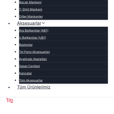
Bacak Mankeni
T-Shirt Mankeni
Diğer Mankenler
Aksesuarlar
Ara Bağlantılar (AB1)
U Bağlantılar (UB1)
Bastonlar
Tel Pano Aksesuarları
Ayakkabı Aparatları
Sepet Çeşitleri
Kancalar
Tüm Aksesuarlar
Tüm Ürünlerimiz
0