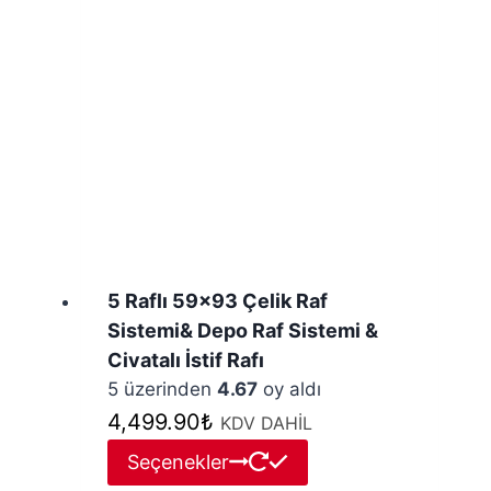
var.
Seçenekler
ürün
sayfasından
seçilebilir
5 Raflı 59×93 Çelik Raf
Sistemi& Depo Raf Sistemi &
Civatalı İstif Rafı
5 üzerinden
4.67
oy aldı
4,499.90
₺
KDV DAHİL
Bu
Seçenekler
ürünün