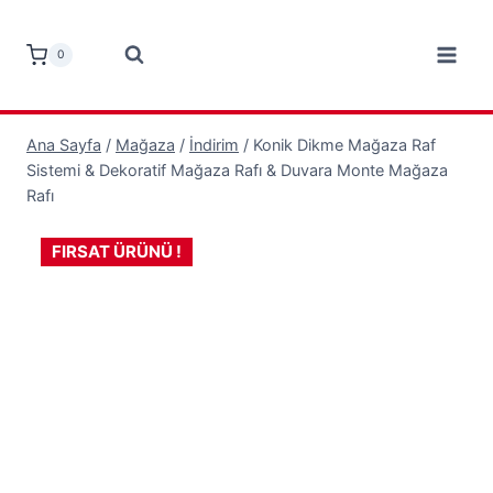
Skip
to
0
content
Ana Sayfa
/
Mağaza
/
İndirim
/
Konik Dikme Mağaza Raf
Sistemi & Dekoratif Mağaza Rafı & Duvara Monte Mağaza
Rafı
FIRSAT ÜRÜNÜ !