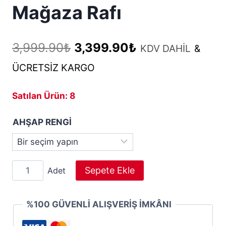
Mağaza Rafı
Orijinal
Şu
3,999.90
₺
3,399.90
₺
KDV DAHİL
&
fiyat:
andaki
ÜCRETSİZ KARGO
3,999.90₺.
fiyat:
Satılan Ürün: 8
3,399.90₺.
AHŞAP RENGİ
Konik
Sepete Ekle
Adet
Dikme
Mağaza
%100 GÜVENLİ ALIŞVERİŞ İMKÂNI
Raf
Sistemi