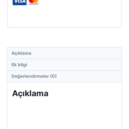
&
Dekoratif
Mağaza
Rafı
&
Duvara
Monte
Açıklama
Mağaza
Ek bilgi
Rafı
adet
Değerlendirmeler (0)
Açıklama