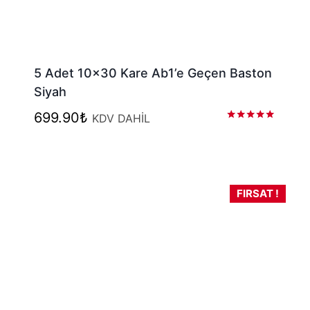
5 Adet 10×30 Kare Ab1’e Geçen Baston
Siyah
699.90
₺
KDV DAHİL
5 üzerinden
5.00
oy aldı
FIRSAT !