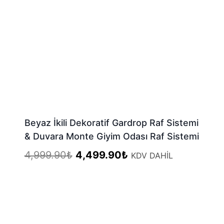
Beyaz İkili Dekoratif Gardrop Raf Sistemi
& Duvara Monte Giyim Odası Raf Sistemi
Orijinal
Şu
4,999.90
₺
4,499.90
₺
KDV DAHİL
fiyat:
andaki
4,999.90₺.
fiyat:
4,499.90₺.